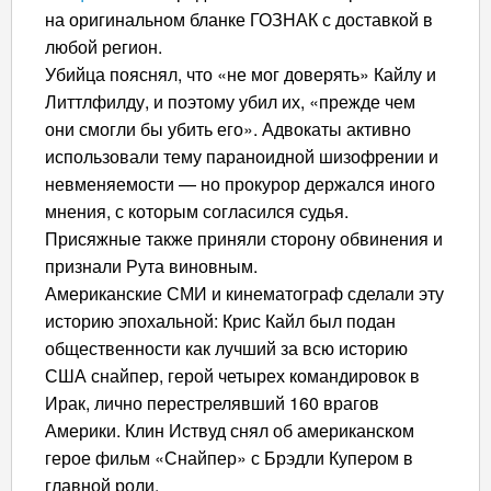
на оригинальном бланке ГОЗНАК с доставкой в
любой регион.
Убийца пояснял, что «не мог доверять» Кайлу и
Литтлфилду, и поэтому убил их, «прежде чем
они смогли бы убить его». Адвокаты активно
использовали тему параноидной шизофрении и
невменяемости — но прокурор держался иного
мнения, с которым согласился судья.
Присяжные также приняли сторону обвинения и
признали Рута виновным.
Американские СМИ и кинематограф сделали эту
историю эпохальной: Крис Кайл был подан
общественности как лучший за всю историю
США снайпер, герой четырех командировок в
Ирак, лично перестрелявший 160 врагов
Америки. Клин Иствуд снял об американском
герое фильм «Снайпер» с Брэдли Купером в
главной роли.