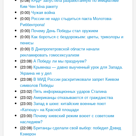
(0:08)
КНДР запустила разработанную по инициативе
Ким Чен Ына ракету
(0:00)
Чужая война
(0:00)
России не надо стыдиться пакта Молотова-
Риббентропа!
(0:00)
Почему День Победы стал оружием
(0:00)
Как бороться с бездорожьем: цветы, триколоры и
пенисы
(0:00)
В Днепропетровской области начали
рекламировать гомосексуализм
(23:08)
А Победу ли мы празднуем?
(23:08)
Крымнаш — давно выученный урок для Запада.
Украина не у дел
(23:08)
В МИД России раскритиковали запрет Киевом
символов Победы
(23:02)
Пять информационных ударов Сталина
(23:02)
Американцы отказываются от гражданства
(23:00)
Запад в шоке: китайские военные поют
«Катюшу» на Красной площади
(23:00)
Почему киевский режим воюет с советским
наследием?
(22:08)
Британцы сделали свой выбор: победил Дэвид
Кэмерон