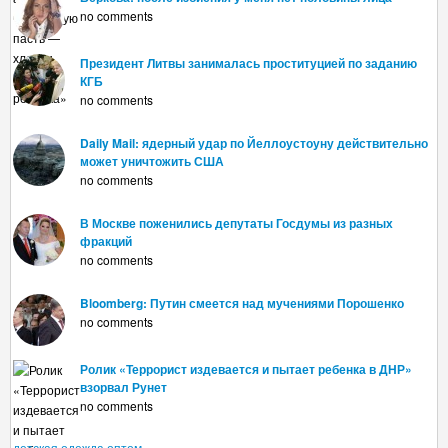
no comments
Президент Литвы занималась проституцией по заданию
КГБ
no comments
Daily Mail: ядерный удар по Йеллоустоуну действительно
может уничтожить США
no comments
В Москве поженились депутаты Госдумы из разных
фракций
no comments
Bloomberg: Путин смеется над мучениями Порошенко
no comments
Ролик «Террорист издевается и пытает ребенка в ДНР»
взорвал Рунет
no comments
детская одежда оптом