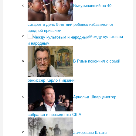
Выкуривавший по 40
сигарет в день 5-летний ребенок избавился от
вредной привычки
Между культовым
и народным
В Риме покончил с собой
режиссер Карло Лидзани
Арнольд Шварценеггер
собрался в президенты США
Замерзшие Штаты