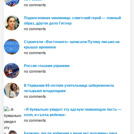
no comments
Подмосковная чиновница: советский герой — ложный
образ, другое дело Гитлер
no comments
Строители «Восточного» написали Путину письмо на
крышах времянок
no comments
Россия глазами украинки
no comments
В Германии 65-летняя учительница забеременела
четырьмя младенцами
no comments
«Я буквально увидел эту адскую чавкающую пасть —
хлоп, и съела ребенка»
no comments
Беркова: после избиения у меня нет половины лица