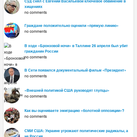
Суд снял с Евгении Васильевой ключевое обвинение в
хищениях
no comments
Граждане положительно оценили «прямую линию»
no comments
В ходе «Бронзовой ночи» в Таллине 26 апреля был убит
гражданин России
no comments
В Сети появился документальный фильм «Президент»
no comments
«Внешней политикой США руководят глупцы»
no comments
Как вы оцениваете эмиграцию «болотной оппозиции»?
no comments
СМИ США: Украине угрожают политические радикалы, а
не Россия