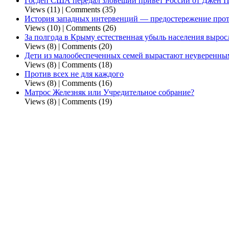
Госдеп США передал зловещий привет России от Джен 
Views (11)
|
Comments (35)
История западных интервенций — предостережение прот
Views (10)
|
Comments (26)
За полгода в Крыму естественная убыль населения выросла
Views (8)
|
Comments (20)
Дети из малообеспеченных семей вырастают неуверенным
Views (8)
|
Comments (18)
Против всех не для каждого
Views (8)
|
Comments (16)
Матрос Железняк или Учредительное собрание?
Views (8)
|
Comments (19)