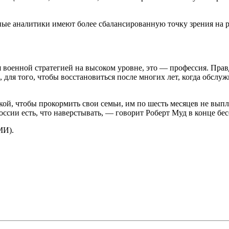
е аналитики имеют более сбалансированную точку зрения на ро
я военной стратегией на высоком уровне, это — профессия. Правда
 для того, чтобы восстановиться после многих лет, когда обсл
ой, чтобы прокормить свои семьи, им по шесть месяцев не выпл
России есть, что наверстывать, — говорит Роберт Муд в конце бе
МИ).