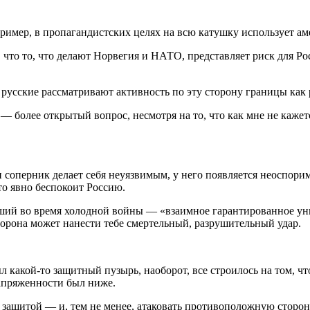
апример, в пропагандистских целях на всю катушку использует ам
, что то, что делают Норвегия и НАТО, представляет риск для Ро
о русские рассматривают активность по эту сторону границы как 
— более открытый вопрос, несмотря на то, что как мне не кажет
сли соперник делает себя неуязвимым, у него появляется неоспор
это явно беспокоит Россию.
вший во время холодной войны — «взаимное гарантированное уни
торона может нанести тебе смертельный, разрушительный удар.
л какой-то защитный пузырь, наоборот, все строилось на том, чт
напряженности был ниже.
й защитой — и, тем не менее, атаковать противоположную сторону