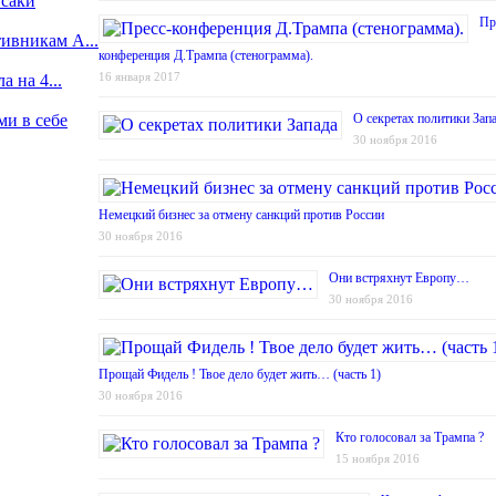
Псаки
Пр
ивникам А...
конференция Д.Трампа (стенограмма).
16 января 2017
 на 4...
и в себе
О секретах политики Зап
30 ноября 2016
Немецкий бизнес за отмену санкций против России
30 ноября 2016
Они встряхнут Европу…
30 ноября 2016
Прощай Фидель ! Твое дело будет жить… (часть 1)
30 ноября 2016
Кто голосовал за Трампа ?
15 ноября 2016