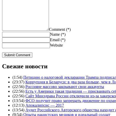
Comment (*)
Name (*)
Email (*)
Website
Свежие новости
(1:54)
Петицию о налоговой декларации Трампа подписал
(23:37)
Коррупция в Беларуси: в два раза больше, чем в Ли
(22:56)
Россияне массово закрывают свои аккаунты
(22:56)
Есть у Америки такая традиция — присваивать се
(22:56)
Сайт Минздрава России отключили из-за хакерско
(13:54)
ФСО получит право запрещать движение по охра
(12:13)
Апокалипсис — 2017
(13:54)
Аудит Российского Авторского общества находит
(9:54)
Опыты нацистских медиков и идеальный солдат