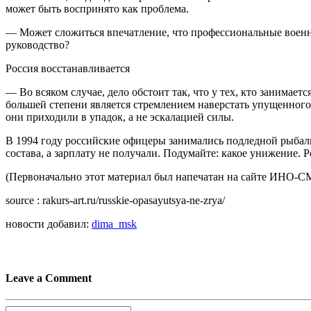
может быть воспринято как проблема.
— Может сложиться впечатление, что профессиональные военны
руководство?
Россия восстанавливается
— Во всяком случае, дело обстоит так, что у тех, кто занимаетс
большей степени является стремлением наверстать упущенного,
они приходили в упадок, а не эскалацией силы.
В 1994 году российские офицеры занимались подледной рыбалк
состава, а зарплату не получали. Подумайте: какое унижение. 
(Первоначально этот материал был напечатан на сайте ИНО-С
source : rakurs-art.ru/russkie-opasayutsya-ne-zrya/
новости добавил:
dima_msk
Leave a Comment