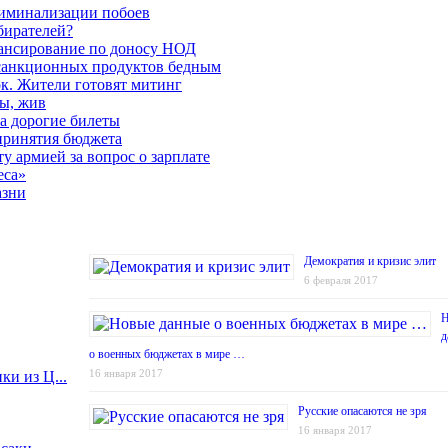
риминализации побоев
бирателей?
нансирование по доносу НОД
е санкционных продуктов бедным
к. Жители готовят митинг
вы, жив
а дорогие билеты
 принятия бюджета
у армией за вопрос о зарплате
еса»
азни
Демократия и кризис элит
6 февраля 2017
Н
д
о военных бюджетах в мире …
16 января 2017
ки из Ц...
Русские опасаются не зря
16 января 2017