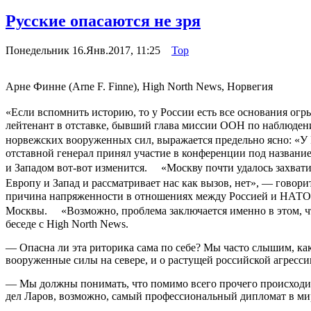
Русские опасаются не зря
Понедельник 16.Янв.2017, 11:25
_
Top
Арне Финне (Arne F. Finne), High North News, Норвегия
«Если вспомнить историю, то у России есть все основания огр
лейтенант в отставке, бывший глава миссии ООН по наблюден
норвежских вооруженных сил, выражается предельно ясно: «У Р
отставной генерал принял участие в конференции под названием
и Западом вот-вот изменится. «Москву почти удалось захватит
Европу и Запад и рассматривает нас как вызов, нет», — гово
причина напряженности в отношениях между Россией и НАТО о
Москвы. «Возможно, проблема заключается именно в этом, что
беседе с High North News.
— Опасна ли эта риторика сама по себе? Мы часто слышим, ка
вооруженные силы на севере, и о растущей российской агресси
— Мы должны понимать, что помимо всего прочего происходит
дел Ларов, возможно, самый профессиональный дипломат в мир