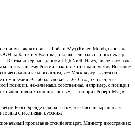
воспринят как вызов». Роберт Муд (Robert Mood), генерал-
 ООН на Ближнем Востоке, а также генеральный инспектор
. В этом интервью, данном High North News, после того, как
азал о том, почему России кажется, что баланс между Востоком
 ничего удивительного в том, что Москва огрызается на
том премии «Свобода слова» за 2016 год, считает, что
ной позиции, нежели наша собственная, например, с позиции
хе этакой новой холодной войны», — говорит Роберт Муд в
егии Бёрге Бренде говорят о том, что Россия наращивает
 риторика опасениями русских?
ссиональный пропагандистский аппарат. Министр иностранных