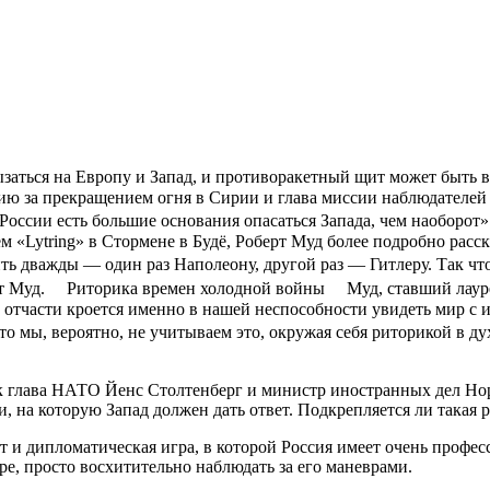
ызаться на Европу и Запад, и противоракетный щит может быть 
ию за прекращением огня в Сирии и глава миссии наблюдателей
оссии есть большие основания опасаться Запада, чем наоборот»
 «Lytring» в Стормене в Будё, Роберт Муд более подробно расск
ь дважды — один раз Наполеону, другой раз — Гитлеру. Так что
рит Муд. Риторика времен холодной войны Муд, ставший лауреа
тчасти кроется именно в нашей неспособности увидеть мир с и
 мы, вероятно, не учитываем это, окружая себя риторикой в ду
к глава НАТО Йенс Столтенберг и министр иностранных дел Норв
и, на которую Запад должен дать ответ. Подкрепляется ли такая
 и дипломатическая игра, в которой Россия имеет очень профе
е, просто восхитительно наблюдать за его маневрами.