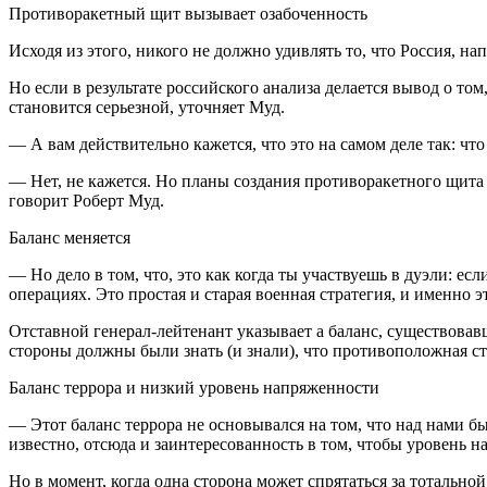
Противоракетный щит вызывает озабоченность
Исходя из этого, никого не должно удивлять то, что Россия, н
Но если в результате российского анализа делается вывод о том
становится серьезной, уточняет Муд.
— А вам действительно кажется, что это на самом деле так: чт
— Нет, не кажется. Но планы создания противоракетного щита 
говорит Роберт Муд.
Баланс меняется
— Но дело в том, что, это как когда ты участвуешь в дуэли: е
операциях. Это простая и старая военная стратегия, и именно 
Отставной генерал-лейтенант указывает а баланс, существова
стороны должны были знать (и знали), что противоположная с
Баланс террора и низкий уровень напряженности
— Этот баланс террора не основывался на том, что над нами бы
известно, отсюда и заинтересованность в том, чтобы уровень 
Но в момент, когда одна сторона может спрятаться за тотально