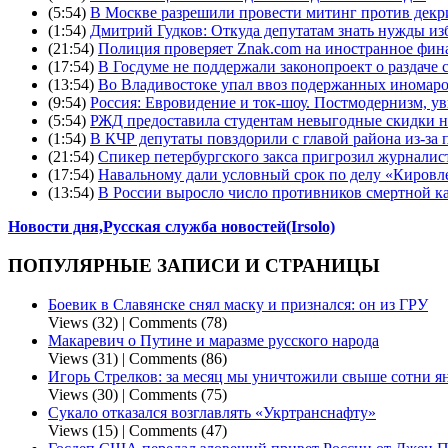
(5:54)
В Москве разрешили провести митинг против дек
(1:54)
Дмитрий Гудков: Откуда депутатам знать нужды из
(21:54)
Полиция проверяет Znak.com на иностранное фи
(17:54)
В Госдуме не поддержали законопроект о раздач
(13:54)
Во Владивостоке упал ввоз подержанных иномаро
(9:54)
Россия: Евровидение и ток-шоу. Постмодернизм, у
(5:54)
РЖД предоставила студентам невыгодные скидки н
(1:54)
В КЧР депутаты повздорили с главой района из-за
(21:54)
Спикер петербургского закса пригрозил журналист
(17:54)
Навальному дали условный срок по делу «Кировл
(13:54)
В России выросло число противников смертной к
Новости дня,Русская служба новостей(Irsolo)
ПОПУЛЯРНЫЕ ЗАПИСИ И СТРАНИЦЫ
Боевик в Славянске снял маску и признался: он из ГРУ
Views (32)
|
Comments (78)
Макаревич о Путине и маразме русского народа
Views (31)
|
Comments (86)
Игорь Стрелков: за месяц мы уничтожили свыше сотни ян
Views (30)
|
Comments (75)
Сукало отказался возглавлять «Укртранснафту»
Views (15)
|
Comments (47)