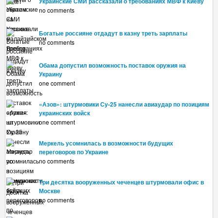
Украинские СМИ рассказали о требованиях МВФ к Киеву
no comments
Богатые россияне отдадут в казну треть зарплаты
no comments
Обама допустил возможность поставок оружия на
Украину
one comment
«Азов»: штурмовики Су-25 нанесли авиаудар по позициям
украинских войск
one comment
Меркель усомнилась в возможности будущих
переговоров по Украине
no comments
Три десятка вооруженных чеченцев штурмовали офис в
Москве
no comments