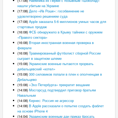
(17:08)
Наемника из Перми с позывным «Шоколад»
нашли убитым на Украине
(17:08)
Дело «Ив Роше»: гособвинение не
удовлетворено решением суда
(17:08)
Apple заказала 5-6 миллионов умных часов для
стартовых продаж
(16:08)
ФСБ обнаружило в Крыму тайники с оружием
«Правого сектора»
(16:08)
Вторая иностранная военная проверка в
феврале
(16:08)
Травмированный футболист сборной России
сыграет в защитном шлеме
(15:08)
Украинские военные пытаются прорвать
дебальцевский «котел»
(15:08)
300 силовиков попали в плен к ополченцам в
Дебальцево
(15:08)
«Эхо Петербурга» прекратит вещание
(14:08)
Мосгорсуд подтвердил приговор братьям
Навальным
(14:08)
Кернес: Россия не агрессор
(14:08)
В Apple рассказали о попытке создать фаблет
на основе iPhone 4
(14:04)
Украинским военным дан приказ бросать