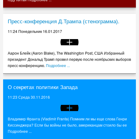
Пресс-конференция Д.Трампа (стенограмма).
11:24 Понедельник 16.01.2017
Аарон Блейк (Aaron Blake), The Washington Post, США Избранный
президент Дональд Трамп провел первую после ноябрьских выборов
пресс-конференцию.
Подробнее ...
О секретах политики Запада
11:23 Среда 30.11.2016
Владимир Франта (Vladimír Franta) Помним ли мы еще слова Генри
Киссинджера? Если бы войны не было, американцам стоило бы ее
Подробнее ...