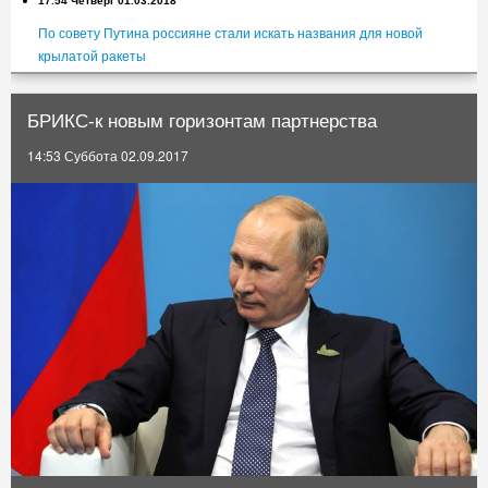
17.54 Четверг 01.03.2018
По совету Путина россияне стали искать названия для новой
крылатой ракеты
13.54 Четверг 01.03.2018
Криминализация журналистики
БРИКС-к новым горизонтам партнерства
9.54 Четверг 01.03.2018
14:53 Суббота 02.09.2017
Социологи сравнили благосостояние жителей разных стран
Евросоюза
5.54 Четверг 01.03.2018
Мать сделала ребенка инвалидом ради социальных выплат
1.54 Четверг 01.03.2018
Имя Бориса Немцова увековечат в Москве
21.56 Среда 28.02.2018
Борис Немцов был настоящим патриотом
17.54 Среда 28.02.2018
«Стране не нужны образованные люди — ими трудно управлять»
13.54 Среда 28.02.2018
Выплаты военным: новый закон о начислении надбавок вступает в