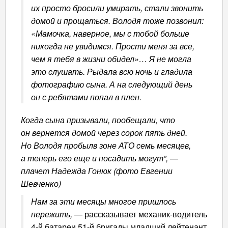
их просто бросили умирать, стали звонить
домой и прощаться. Володя тоже позвонил:
«Мамочка, наверное, мы с тобой больше
никогда не увидимся. Прости меня за все,
чем я тебя в жизни обидел»… Я не могла
это слушать. Рыдала всю ночь и гладила
фотографию сына. А на следующий день
он с ребятами попал в плен.
Когда сына призывали, пообещали, что
он вернется домой через сорок пять дней.
Но Володя пробылв зоне АТО семь месяцев,
а теперь его еще и посадить могут”, —
плачет Надежда Гонюк (фото Евгении
Шевченко)
Нам за эти месяцы многое пришлось
пережить,
— рассказывает механик-водитель
4-й батареи 51-й бригады младший лейтенант