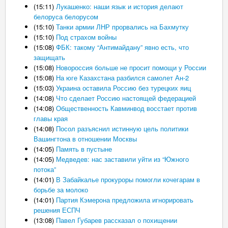
(15:11)
Лукашенко: наши язык и история делают
белоруса белорусом
(15:10)
Танки армии ЛНР прорвались на Бахмутку
(15:10)
Под страхом войны
(15:08)
ФБК: такому “Антимайдану” явно есть, что
защищать
(15:08)
Новороссия больше не просит помощи у России
(15:08)
На юге Казахстана разбился самолет Ан-2
(15:03)
Украина оставила Россию без турецких яиц
(14:08)
Что сделает Россию настоящей федерацией
(14:08)
Общественность Кавминвод восстает против
главы края
(14:08)
Посол разъяснил истинную цель политики
Вашингтона в отношении Москвы
(14:05)
Память в пустыне
(14:05)
Медведев: нас заставили уйти из “Южного
потока”
(14:01)
В Забайкалье прокуроры помогли кочегарам в
борьбе за молоко
(14:01)
Партия Кэмерона предложила игнорировать
решения ЕСПЧ
(13:08)
Павел Губарев рассказал о похищении