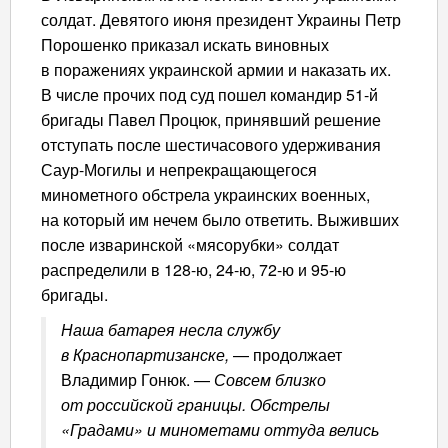
солдат. Девятого июня президент Украины Петр
Порошенко приказал искать виновных
в поражениях украинской армии и наказать их.
В числе прочих под суд пошел командир 51-й
бригады Павел Процюк, принявший решение
отступать после шестичасового удерживания
Саур-Могилы и непрекращающегося
минометного обстрела украинских военных,
на который им нечем было ответить. Выживших
после изваринской «мясорубки» солдат
распределили в 128-ю, 24-ю, 72-ю и 95-ю
бригады.
Наша батарея несла службу
в Краснопартизанске,
— продолжает
Владимир Гонюк. —
Совсем близко
от российской границы. Обстрелы
«Градами» и минометами оттуда велись