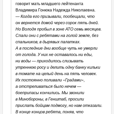
говорит мать младшего лейтенанта
Владимира Гонюка Надежда Николаевна.
—
Когда его призывали, пообещали, что
он вернется домой через сорок пять дней.
Но Володя пробыл в зоне АТО семь месяцев.
Спали они с ребятами на голой земле, без
спальников, в дырявых палатках.
А в последние дни вообще чуть не умерли
от голода. У них не оставалось ни еды,
ни воды — приходилось слизывать
утреннюю росу и делить одну банку кильки
в томате на целый день на пять человек.
Их постоянно поливали «Градами»,
а отстреливаться было нечем —
боеприпасы кончились. Мы звонили
в Минобороны, в Генштаб, просили
прислать бойцам подмогу, но нам отказали.
В конце концов ребята, поняв, что