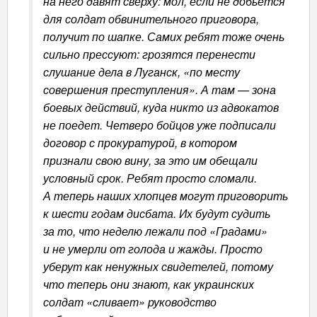
на него давят сверху: мол, если не добьется
для солдат обвинительного приговора,
получит по шапке. Самих ребят тоже очень
сильно прессуют: грозятся перенести
слушание дела в Луганск, «по месту
совершения преступления». А там — зона
боевых действий, куда никто из адвокатов
не поедет. Четверо бойцов уже подписали
договор с прокуратурой, в котором
признали свою вину, за это им обещали
условный срок. Ребят просто сломали.
А теперь наших хлопцев могут приговорить
к шести годам дисбата. Их будут судить
за то, что неделю лежали под «Градами»
и не умерли от голода и жажды. Просто
уберут как ненужных свидетелей, потому
что теперь они знают, как украинских
солдат «сливает» руководство