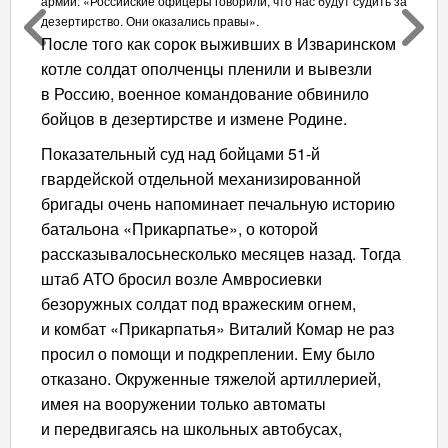
армии: «Российские офицеры говорили, что нас будут судить за
дезертирство. Они оказались правы».
После того как сорок выживших в Изваринском
котле солдат ополченцы пленили и вывезли
в Россию, военное командование обвинило
бойцов в дезертирстве и измене Родине.
Показательный суд над бойцами 51-й
гвардейской отдельной механизированной
бригады очень напоминает печальную историю
батальона «Прикарпатье», о которой
рассказывалосьнесколько месяцев назад. Тогда
штаб АТО бросил возле Амвросиевки
безоружных солдат под вражеским огнем,
и комбат «Прикарпатья» Виталий Комар не раз
просил о помощи и подкреплении. Ему было
отказано. Окруженные тяжелой артиллерией,
имея на вооружении только автоматы
и передвигаясь на школьных автобусах,