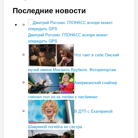
Последние новости
Дмитрий Рогозин: ГЛОНАСС вскоре может
опередить GPS
Что таит в себе Омский
музей имени Михаила Врубеля. Фоторепортаж
Американский снайпер
сменил пол из-за любви к лесбиянке
В ДТП с Екатериной
Шавриной погибла ее сестра