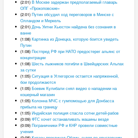
(2:01)
В Москве задержан предполагаемый главарь
ОПГ «Прокоповские»
(2:01)
Путин обсудил ход переговоров в Минске с
Олландом и Меркель
(2:01)
Дочь Уитни Хьюстон найдена без сознания в
ванне
(1:08)
Картинка из Донецка, которую боится увидеть
Путин
(1:08)
Постпред РФ при НАТО предостерег альянс от
концентрации
(1:08)
Шесть лыжников погибли в Швейцарских Альпах
за сутки
(1:05)
Ситуация в Углегорске остается напряженной,
бои продолжаются
(1:05)
Боевик Кулибали снял видео о нападении на
кошерный магазин
(1:05)
Колонна МЧС с гумпомощью для Донбасса
прибыла на границу
(1:05)
Индийская полиция спасла сотни детей-рабов
(0:09)
ФТС хочет останавливать машины везде
(0:09)
Пограничники РФ и КНР провели совместные
учения
(0:08)
Китаец проклинал Обаму, гуляя по опустевшим