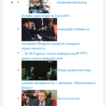
Олимпийский блогер.
Онлайн-трансляция из Сочи-2014
Смеющийся Обама на
похоронах Манделы возмутил западную
общественность
В ОАЭ
дроны спасли мойщика окон
Обама развеселил мир,
сравнив президентство с фильмом «Мальчишник в
Вегасе»
Ла-ла-ла-ла-ла!