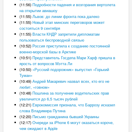
(11:56)
Подробности падения и возгорания вертолета
на открытии авиашоу
(11:55)
Львов: до линии фронта пока далеко
(11:55)
Новый этап минских переговоров может
состояться 9 сентября
(11:55)
Власти КНДР запретили дипломатам
пользоваться беспроводной связью
(10:52)
Россия приступила к созданию постоянной
военно-морской базы в Арктике
(10:51)
Представитель Госдепа Мари Харф пришла в
ярость от вопросов Мэтта Ли
(10:50)
«Русский подорожник» выпустил «Горький
Туман»
(10:49)
Андрей Макаревич назвал всех, кто его не
любит, «говном»
(10:48)
Пошлина за получение водительских прав
увеличится до 6,5 тысяч рублей
(12:21)
Еврокомиссия признала, что Баррозу исказил
слова Владимира Путина
(12:20)
Письмо гражданина бывшей Украины
(12:17)
Очереди за iPhone 6 могут оказаться короче,
чем ожидают в Apple