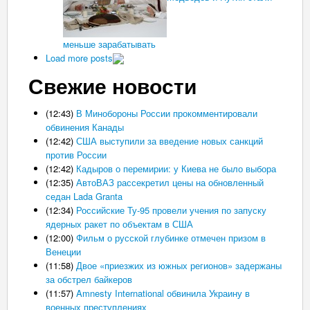
меньше зарабатывать
Load more posts
Свежие новости
(12:43)
В Минобороны России прокомментировали
обвинения Канады
(12:42)
США выступили за введение новых санкций
против России
(12:42)
Кадыров о перемирии: у Киева не было выбора
(12:35)
АвтоВАЗ рассекретил цены на обновленный
седан Lada Granta
(12:34)
Российские Ту-95 провели учения по запуску
ядерных ракет по объектам в США
(12:00)
Фильм о русской глубинке отмечен призом в
Венеции
(11:58)
Двое «приезжих из южных регионов» задержаны
за обстрел байкеров
(11:57)
Amnesty International обвинила Украину в
военных преступлениях