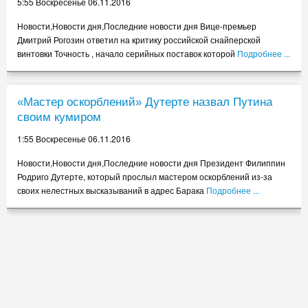
5:55 Воскресенье 06.11.2016
Новости,Новости дня,Последние новости дня Вице-премьер
Дмитрий Рогозин ответил на критику российской снайперской
винтовки Точность , начало серийных поставок которой
Подробнее ...
«Мастер оскорблений» Дутерте назвал Путина
своим кумиром
1:55 Воскресенье 06.11.2016
Новости,Новости дня,Последние новости дня Президент Филиппин
Родриго Дутерте, который прослыл мастером оскорблений из-за
своих нелестных высказываний в адрес Барака
Подробнее ...
Рогозин ответил на критику снайперской винтовки
«Точность»
21:55 Суббота 05.11.2016
Новости,Новости дня,Последние новости дня Вице-премьер