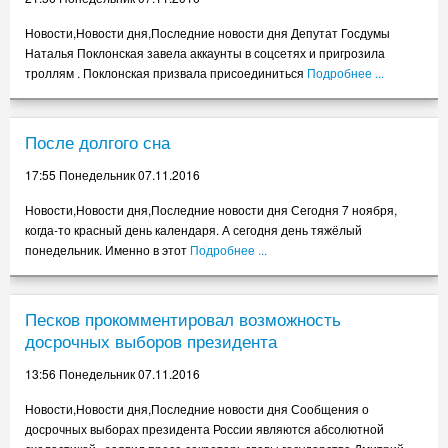
Нью-Йорк: Количество бомжей почти удвоилось за 10 лет, обновив
Новости,Новости дня,Последние новости дня Депутат Госдумы
рекорд с Великой Депресси
Наталья Поклонская завела аккаунты в соцсетях и пригрозила
5.55 Воскресенье 06.11.2016
троллям . Поклонская призвала присоединиться
Подробнее ...
Рогозин ответил на критику новейшей российской снайперской
винтовки
1.55 Воскресенье 06.11.2016
После долгого сна
«Мастер оскорблений» Дутерте назвал Путина своим кумиром
17:55 Понедельник 07.11.2016
21.55 Суббота 05.11.2016
Новости,Новости дня,Последние новости дня Сегодня 7 ноября,
Рогозин ответил на критику снайперской винтовки «Точность»
когда-то красный день календаря. А сегодня день тяжёлый
17.56 Суббота 05.11.2016
понедельник. Именно в этот
Подробнее ...
Сергей Шойгу поздравил разведчиков с их профессиональным
праздником
17.56 Суббота 05.11.2016
Песков прокомментировал возможность
досрочных выборов президента
Сергей Шойгу поздравил разведчиков с их профессиональным
праздником
13:56 Понедельник 07.11.2016
13.55 Суббота 05.11.2016
Новости,Новости дня,Последние новости дня Сообщения о
СМИ узнали о боевиках ИГИЛ в рядах немецких вооруженных сил
досрочных выборах президента России являются абсолютной
9.56 Суббота 05.11.2016