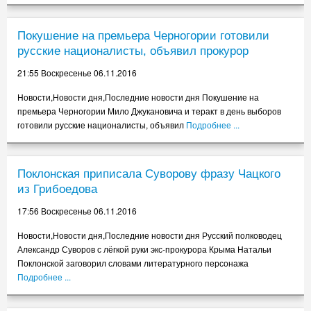
Как пропагандируют чайлдфри
17.55 Среда 02.11.2016
Покушение на премьера Черногории готовили
Песков заявил, что госучреждения РФ не смогут целиком перейти на
русские националисты, объявил прокурор
отечественный софт
13.55 Среда 02.11.2016
21:55 Воскресенье 06.11.2016
В Москве опечатали офис Amnesty International, заявившей о
Новости,Новости дня,Последние новости дня Покушение на
нарушении прав человека в РФ
премьера Черногории Мило Джукановича и теракт в день выборов
Показать еще новости
готовили русские националисты, объявил
Подробнее ...
Поклонская приписала Суворову фразу Чацкого
из Грибоедова
17:56 Воскресенье 06.11.2016
Новости,Новости дня,Последние новости дня Русский полководец
Александр Суворов с лёгкой руки экс-прокурора Крыма Натальи
Поклонской заговорил словами литературного персонажа
Подробнее ...