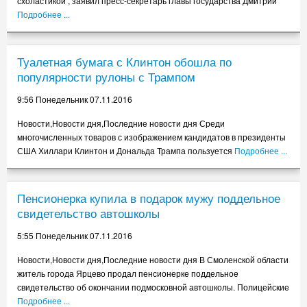
схоластикой , заявил пресс-секретарь главы государства Дмитрий
«Русский марш» в Москве прошел под антипутинскими лозунгами
Подробнее ...
5.55 Суббота 05.11.2016
В ООН не смогли дать заключение о правомерности арестов по
Туалетная бумага с Клинтон обошла по
одесскому делу
популярности рулоны с Трампом
1.56 Суббота 05.11.2016
ООН: ДАИШ отправляет в Мосул грузовики с мирными жителями
9:56 Понедельник 07.11.2016
21.55 Пятница 04.11.2016
Новости,Новости дня,Последние новости дня Среди
На Поклонскую подали заявление в Генпрокуратуру
многочисленных товаров с изображением кандидатов в президенты
17.55 Пятница 04.11.2016
США Хиллари Клинтон и Дональда Трампа пользуется
Подробнее ...
СМИ: Россию заподозрили в фальсификации документов против
Клинтон
Пенсионерка купила в подарок мужу поддельное
13.56 Пятница 04.11.2016
свидетельство автошколы
Шествие к Дню народного единства в Москве собрало 80 тыс. человек
9.56 Пятница 04.11.2016
5:55 Понедельник 07.11.2016
Госдуме посоветовали отклонить законопроект о запрете браков с
Новости,Новости дня,Последние новости дня В Смоленской области
трансгендерами
житель города Ярцево продал пенсионерке поддельное
5.55 Пятница 04.11.2016
свидетельство об окончании подмосковной автошколы. Полицейские
Подробнее ...
Россия отмечает День народного единства