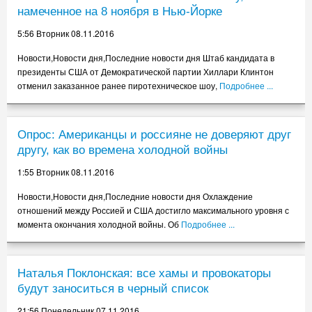
Туалетная бумага с Клинтон обошла по популярности рулоны с
намеченное на 8 ноября в Нью-Йорке
Трампом
5:56 Вторник 08.11.2016
5.55 Понедельник 07.11.2016
Пенсионерка купила в подарок мужу поддельное свидетельство
Новости,Новости дня,Последние новости дня Штаб кандидата в
автошколы
президенты США от Демократической партии Хиллари Клинтон
5.55 Понедельник 07.11.2016
отменил заказанное ранее пиротехническое шоу,
Подробнее ...
Пенсионерка купила в подарок мужу поддельное свидетельство
автошколы
Опрос: Американцы и россияне не доверяют друг
1.56 Понедельник 07.11.2016
другу, как во времена холодной войны
Черногория заподозрила «русских националистов» в планах убить
премьера
1:55 Вторник 08.11.2016
21.55 Воскресенье 06.11.2016
Новости,Новости дня,Последние новости дня Охлаждение
Покушение на премьера Черногории готовили русские националисты,
отношений между Россией и США достигло максимального уровня с
объявил прокурор
момента окончания холодной войны. Об
Подробнее ...
17.56 Воскресенье 06.11.2016
Поклонская приписала Суворову фразу Чацкого из Грибоедова
13.55 Воскресенье 06.11.2016
Наталья Поклонская: все хамы и провокаторы
будут заноситься в черный список
Российская нация: Здравствуй тётя Родина…
9.56 Воскресенье 06.11.2016
21:56 Понедельник 07.11.2016