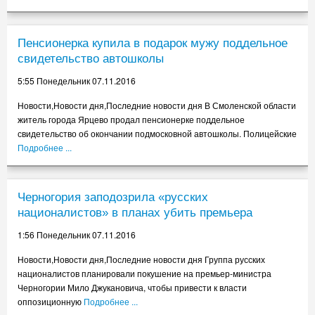
1.55 Пятница 04.11.2016
Свобода для бизнеса может подорожать
Пенсионерка купила в подарок мужу поддельное
21.55 Четверг 03.11.2016
свидетельство автошколы
Слава Богу, что СССР больше нет
5:55 Понедельник 07.11.2016
17.55 Четверг 03.11.2016
Новости,Новости дня,Последние новости дня В Смоленской области
Еще одна группа российских ученых потребовала вернуть
житель города Ярцево продал пенсионерке поддельное
диссертацию Мединского в УрФУ
свидетельство об окончании подмосковной автошколы. Полицейские
13.55 Четверг 03.11.2016
Подробнее ...
Путин сделал Стивена Сигала российским гражданином
9.55 Четверг 03.11.2016
В Германии пустят первый поезд на водороде к концу 2017 года
Черногория заподозрила «русских
5.55 Четверг 03.11.2016
националистов» в планах убить премьера
СМИ узнали о планах запретить авиасообщение с Таджикистаном
1:56 Понедельник 07.11.2016
1.56 Четверг 03.11.2016
Новости,Новости дня,Последние новости дня Группа русских
Госкорпорации и учреждения не экономят на праздновании Нового
националистов планировали покушение на премьер-министра
года
Черногории Мило Джукановича, чтобы привести к власти
21.55 Среда 02.11.2016
оппозиционную
Подробнее ...